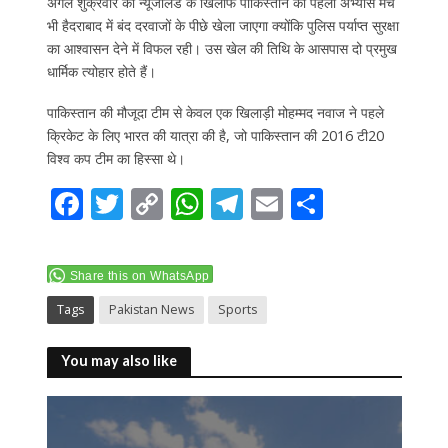
अगले शुक्रवार को न्यूजीलैंड के खिलाफ पाकिस्तान का पहला अभ्यास मैच
भी हैदराबाद में बंद दरवाजों के पीछे खेला जाएगा क्योंकि पुलिस पर्याप्त सुरक्षा
का आश्वासन देने में विफल रही। उस खेल की तिथि के आसपास दो प्रमुख
धार्मिक त्योहार होते हैं।
पाकिस्तान की मौजूदा टीम से केवल एक खिलाड़ी मोहम्मद नवाज ने पहले
क्रिकेट के लिए भारत की यात्रा की है, जो पाकिस्तान की 2016 टी20
विश्व कप टीम का हिस्सा थे।
F
T
C
W
T
E
S
ac
w
o
h
el
m
h
e
itt
p
at
e
ai
ar
Share this on WhatsApp
b
er
y
s
gr
l
e
Tags
Pakistan News
Sports
o
Li
A
a
o
n
p
m
You may also like
k
k
p