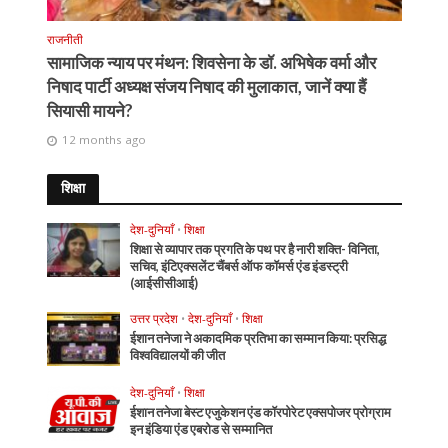
राजनीती
सामाजिक न्याय पर मंथन: शिवसेना के डॉ. अभिषेक वर्मा और
निषाद पार्टी अध्यक्ष संजय निषाद की मुलाकात, जानें क्या हैं
सियासी मायने?
12 months ago
शिक्षा
देश-दुनियाँ
•
शिक्षा
शिक्षा से व्यापार तक प्रगति के पथ पर है नारी शक्ति- विनिता,
सचिव, इंटिएक्सलेंट चैंबर्स ऑफ कॉमर्स एंड इंडस्ट्री
(आईसीसीआई)
उत्तर प्रदेश
•
देश-दुनियाँ
•
शिक्षा
ईशान तनेजा ने अकादमिक प्रतिभा का सम्मान किया: प्रसिद्ध
विश्वविद्यालयों की जीत
देश-दुनियाँ
•
शिक्षा
ईशान तनेजा बेस्ट एजुकेशन एंड कॉरपोरेट एक्सपोजर प्रोग्राम
इन इंडिया एंड एबरोड से सम्मानित