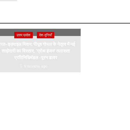
उत्तर प्रदेश
देश-दुनियाँ
रत–इज़राइल मिशन: पीयूष गोयल के नेतृत्व में नई
साझेदारी का विस्तार, ‘ग्रोथ इंजन’ तलाशता
प्रतिनिधिमंडल -पूरन डावर
9 months ago