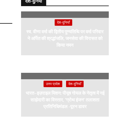
देश-दुनियाँ
देश-दुनियाँ
स्व. वीणा वर्मा की द्वितीय पुण्यतिथि पर वर्मा परिवार
ने अर्पित की श्रद्धांजलि, जनसेवा की विरासत को
किया नमन
उत्तर प्रदेश
देश-दुनियाँ
भारत–इज़राइल मिशन: पीयूष गोयल के नेतृत्व में नई
साझेदारी का विस्तार, ‘ग्रोथ इंजन’ तलाशता
प्रतिनिधिमंडल -पूरन डावर