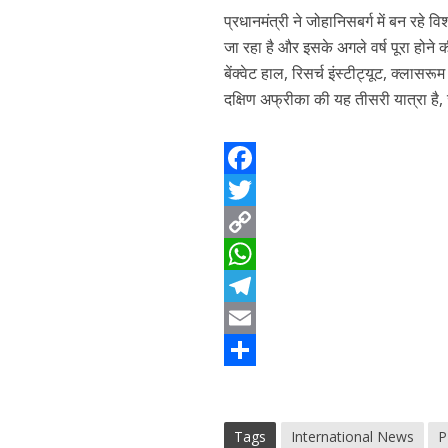
प्रधानमंत्री ने जोहानिसबर्ग में बन रहे
जा रहा है और इसके अगले वर्ष पूरा होने
बेंक्वेट हाल, रिसर्च इंस्टीट्यूट, क्लासर
दक्षिण अफ्रीका की यह तीसरी यात्रा है, ज
F
a
T
c
w
C
e
i
o
W
b
t
p
h
T
o
t
y
a
e
E
o
e
L
t
l
m
S
k
r
i
s
e
a
h
Tags
International News
P
n
A
g
i
a