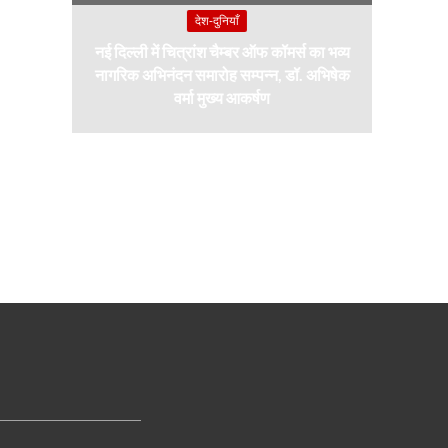
देश-दुनियाँ
नई दिल्ली में चित्रांश चैम्बर ऑफ कॉमर्स का भव्य
नागरिक अभिनंदन समारोह सम्पन्न, डॉ. अभिषेक
वर्मा मुख्य आकर्षण