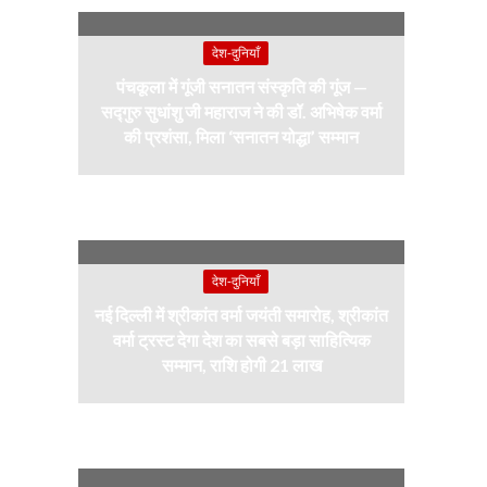
देश-दुनियाँ
पंचकूला में गूंजी सनातन संस्कृति की गूंज —
सद्गुरु सुधांशु जी महाराज ने की डॉ. अभिषेक वर्मा
की प्रशंसा, मिला ‘सनातन योद्धा’ सम्मान
देश-दुनियाँ
नई दिल्ली में श्रीकांत वर्मा जयंती समारोह, श्रीकांत
वर्मा ट्रस्ट देगा देश का सबसे बड़ा साहित्यिक
सम्मान, राशि होगी 21 लाख