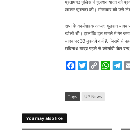
प्रतापगढ़ पुलिस ने गुलशन यादव को प्रय
लाकर पूछताछ की। मंगलवार को उसे लेक
सपा के कार्यवाहक अध्यक्ष गुलशन यादव 
खोली थी। हालांकि इस मामले में गैर जम
यादव पर 33 मुकदमे दर्ज है, जिसमें से 
छविनाथ यादव पहले से कौशांबी जेल बन्द
F
T
C
W
T
ac
w
o
h
el
e
itt
p
at
e
b
er
y
s
g
Tags
UP News
o
Li
A
a
o
n
p
k
k
p
You may also like