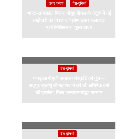
उत्तर प्रदेश
देश-दुनियाँ
भारत–इज़राइल मिशन: पीयूष गोयल के नेतृत्व में नई
साझेदारी का विस्तार, ‘ग्रोथ इंजन’ तलाशता
प्रतिनिधिमंडल -पूरन डावर
देश-दुनियाँ
पंचकूला में गूंजी सनातन संस्कृति की गूंज —
सद्गुरु सुधांशु जी महाराज ने की डॉ. अभिषेक वर्मा
की प्रशंसा, मिला ‘सनातन योद्धा’ सम्मान
देश-दुनियाँ