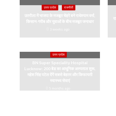
उत्तर प्रदेश
राजनीती
उतरौला में भाजपा के मजबूत चेहरे बने राधेश्याम वर्मा,
रा
किसान-गरीब और युवाओं के बीच मजबूत जनाधार
3 weeks ago
उत्तर प्रदेश
BN Super Speciality Hospital
Lucknow: 200 बेड का आधुनिक अस्पताल शुरू,
महेश सिंह पटेल देंगें सबसे बेहतर और किफायती
स्वास्थ्य सेवाएं
5 months ago