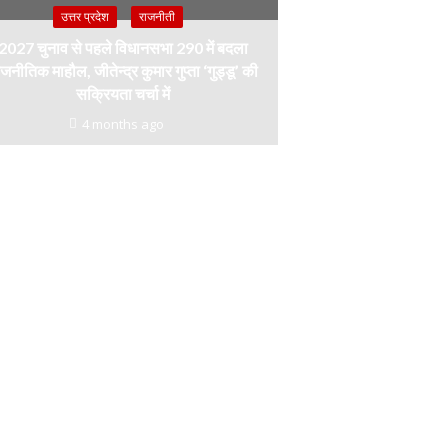
उत्तर प्रदेश
राजनीती
2027 चुनाव से पहले विधानसभा 290 में बदला
जनीतिक माहौल, जीतेन्द्र कुमार गुप्ता ‘गुड्डू’ की
सक्रियता चर्चा में
4 months ago