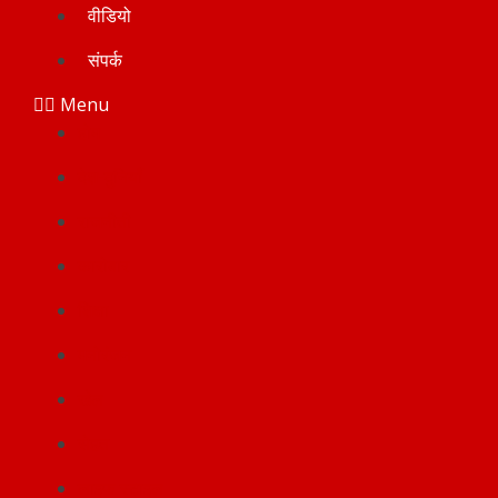
वीडियो
संपर्क
Menu
होम
देश-दुनियाँ
राजनीती
कारोबार
शिक्षा
मनोरंजन
खेल
सेहत
लाइफ स्टाइल