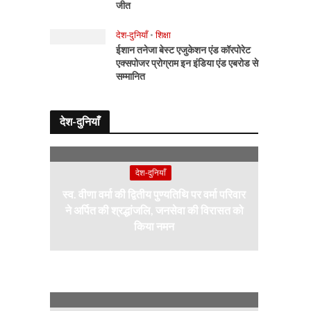
जीत
देश-दुनियाँ
•
शिक्षा
ईशान तनेजा बेस्ट एजुकेशन एंड कॉरपोरेट
एक्सपोजर प्रोग्राम इन इंडिया एंड एबरोड से
सम्मानित
देश-दुनियाँ
देश-दुनियाँ
स्व. वीणा वर्मा की द्वितीय पुण्यतिथि पर वर्मा परिवार
ने अर्पित की श्रद्धांजलि, जनसेवा की विरासत को
किया नमन