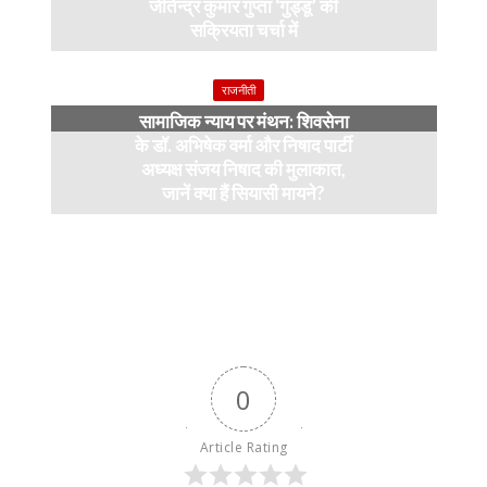
जीतेन्द्र कुमार गुप्ता ‘गुड्डू’ की
सक्रियता चर्चा में
4 months ago
राजनीती
सामाजिक न्याय पर मंथन: शिवसेना
के डॉ. अभिषेक वर्मा और निषाद पार्टी
अध्यक्ष संजय निषाद की मुलाकात,
जानें क्या हैं सियासी मायने?
12 months ago
0
Article Rating