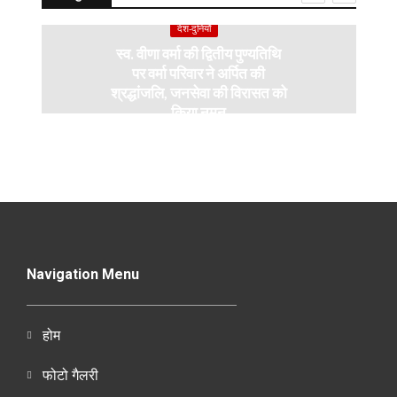
देश-दुनियाँ
स्व. वीणा वर्मा की द्वितीय पुण्यतिथि
पर वर्मा परिवार ने अर्पित की
श्रद्धांजलि, जनसेवा की विरासत को
किया नमन
Navigation Menu
होम
फोटो गैलरी