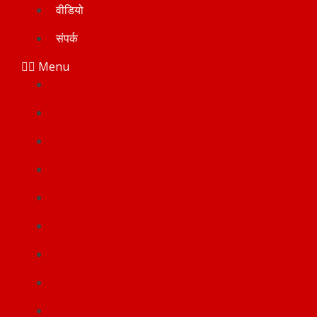
वीडियो
संपर्क
Menu
होम
देश-दुनियाँ
राजनीती
कारोबार
शिक्षा
मनोरंजन
खेल
सेहत
लाइफ स्टाइल