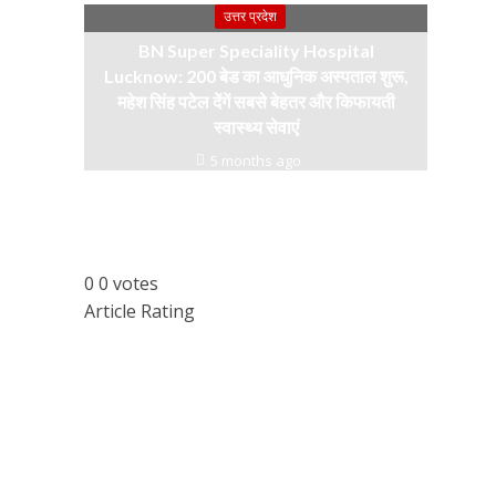
उत्तर प्रदेश
BN Super Speciality Hospital
Lucknow: 200 बेड का आधुनिक अस्पताल शुरू,
महेश सिंह पटेल देंगें सबसे बेहतर और किफायती
स्वास्थ्य सेवाएं
5 months ago
0
0
votes
Article Rating