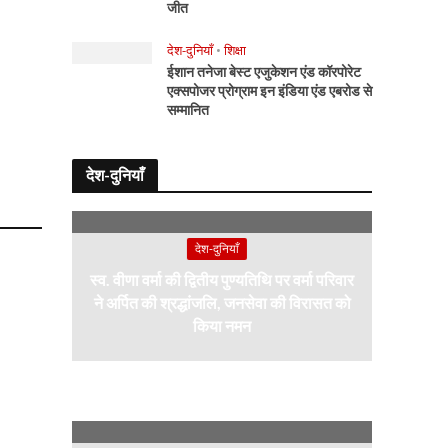
जीत
देश-दुनियाँ
•
शिक्षा
ईशान तनेजा बेस्ट एजुकेशन एंड कॉरपोरेट
एक्सपोजर प्रोग्राम इन इंडिया एंड एबरोड से
सम्मानित
देश-दुनियाँ
देश-दुनियाँ
स्व. वीणा वर्मा की द्वितीय पुण्यतिथि पर वर्मा परिवार
ने अर्पित की श्रद्धांजलि, जनसेवा की विरासत को
किया नमन