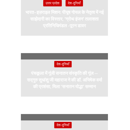
उत्तर प्रदेश
देश-दुनियाँ
भारत–इज़राइल मिशन: पीयूष गोयल के नेतृत्व में नई
साझेदारी का विस्तार, ‘ग्रोथ इंजन’ तलाशता
प्रतिनिधिमंडल -पूरन डावर
देश-दुनियाँ
पंचकूला में गूंजी सनातन संस्कृति की गूंज —
सद्गुरु सुधांशु जी महाराज ने की डॉ. अभिषेक वर्मा
की प्रशंसा, मिला ‘सनातन योद्धा’ सम्मान
देश-दुनियाँ