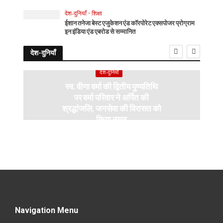
देश-दुनियाँ
•
शिक्षा
ईशान तनेजा बेस्ट एजुकेशन एंड कॉरपोरेट एक्सपोजर प्रोग्राम
इन इंडिया एंड एबरोड से सम्मानित
देश-दुनियाँ
देश-दुनियाँ
स्व. वीणा वर्मा की द्वितीय पुण्यतिथि
पर वर्मा परिवार ने अर्पित की
श्रद्धांजलि, जनसेवा की विरासत को
किया नमन
Navigation Menu