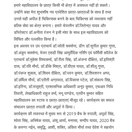
हमारे महाविद्यालय के छात्र किसी भी क्षेत्र में असफल नहीं हो सकते।
उन्होंने कहा मेरा शुभाशीष नव प्रवेशित छात्र-छात्राओं के साथ है तथा
उनसे यही अपील है चिकित्सक बनने के बाद चिकित्सा को व्यवसाय नहीं
बल्कि सेवा का क्षेत्र बनाना। हमारे चेयरमैन डॉ.जितेन्द्र यादव और
डॉयरेक्टर डॉ.अनीता रंजन ने इसी मंशा के साथ इस महाविद्यालय को
सिंचित और पल्लवित किया है।
इस अवसर पर उप प्राचार्य डॉ.जॉली सक्सेना, डीन डॉ.सुनील कुमार गुप्ता,
डॉ.अंकुर सक्सेना, मेजर एसडी सिंह आयुर्वेदिक नर्सिंग एवं फॉर्मेसी कॉलेज के
प्राचार्य डॉ.मुकेश विश्वकर्मा, डॉ.रीता सिंह, डॉ.अंजना दीक्षित, डॉ.इतिश्री
दास, डॉ.रवि मौर्या, डॉ.डीके मिश्रा, डॉ.वीएस यादव, डॉ.शीलू गुप्ता,
डॉ.पंकज शुक्ला, डॉ.शिवम दीक्षित, डॉ.पवन कुमार, डॉ.शिवशरन अप्पा,
डॉ.उर्मिला मौर्या, डॉ.प्रीती अग्रवाल, डॉ.विकास पटेल, डॉ.संकल्प सिंह,
डॉ.इरिना, डॉ.मंजूश्री, प्रशासनिक अधिकारी अनूप कुमार, एचआर निधि
तिवारी, लेखाधिकारी राहुल वर्मा, मनू पाण्डेय, प्रवीन कुमार सहित
महाविद्यालय का स्टाफ व छात्र-छात्राएं मौजूद रहे। कार्यक्रम का सफल
संचालन छात्रा रुपाली और अपूर्वा ने किया।
कार्यक्रम की व्यवस्था में मुख्य रूप से 2019 बैच के रुपाली, अपूर्वा सिंह,
श्वेता सिंह, अभिषेक यादव, अंशू आर्या, मन्तसा, सन्दीप यादव, 2020 बैच
के करुणा नईम, समृद्धि, आशी, शक्ति, अंकित मौर्या तथा देवेश ने सहयोग