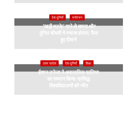
March 9, 2024
देश-दुनियाँ
मनोरंजन
‘खड़ी मटके’ गाने से सपना और
पुनित चौधरी ने मचाया हंगामा, फैंस
हुए दीवाने
February 26, 2024
उत्तर प्रदेश
देश-दुनियाँ
शिक्षा
ईशान तनेजा ने अकादमिक प्रतिभा
का सम्मान किया: प्रसिद्ध
विश्वविद्यालयों की जीत
February 16, 2024