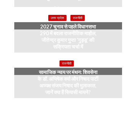
3 weeks ago
उत्तर प्रदेश
राजनीती
2027 चुनाव से पहले विधानसभा
290 में बदला राजनीतिक माहौल,
जीतेन्द्र कुमार गुप्ता ‘गुड्डू’ की
सक्रियता चर्चा में
4 months ago
राजनीती
सामाजिक न्याय पर मंथन: शिवसेना
के डॉ. अभिषेक वर्मा और निषाद पार्टी
अध्यक्ष संजय निषाद की मुलाकात,
जानें क्या हैं सियासी मायने?
12 months ago