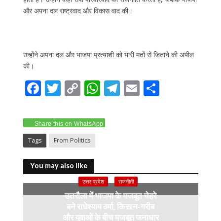
और अपना दल राष्ट्रवाद और विकास वाद की।
उन्होंने अपना दल और भाजपा प्रत्याशी को भारी मतों से जिताने की अपील
की।
F
T
C
W
T
E
S
ac
w
o
h
el
m
h
e
itt
p
at
e
ai
ar
Share this on WhatsApp
b
er
y
s
gr
l
e
Tags
From Politics
o
Li
A
a
o
n
p
m
You may also like
k
k
p
उत्तर प्रदेश
राजनीती
उतरौला में भाजपा के मजबूत चेहरे
बने राधेश्याम वर्मा, किसान-गरीब
और युवाओं के बीच मजबूत जनाधार