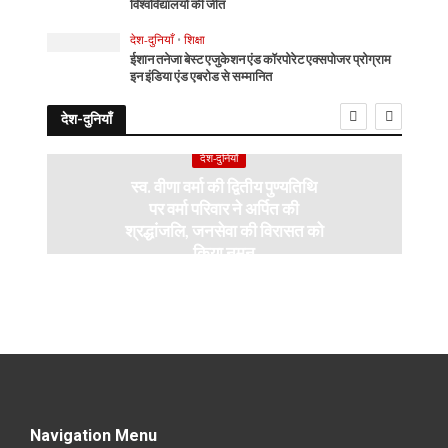
विश्वविद्यालयों की जीत
देश-दुनियाँ
•
शिक्षा
ईशान तनेजा बेस्ट एजुकेशन एंड कॉरपोरेट एक्सपोजर प्रोग्राम
इन इंडिया एंड एबरोड से सम्मानित
देश-दुनियाँ
देश-दुनियाँ
स्व. वीणा वर्मा की द्वितीय पुण्यतिथि
पर वर्मा परिवार ने अर्पित की
श्रद्धांजलि, जनसेवा की विरासत को
किया नमन
Navigation Menu