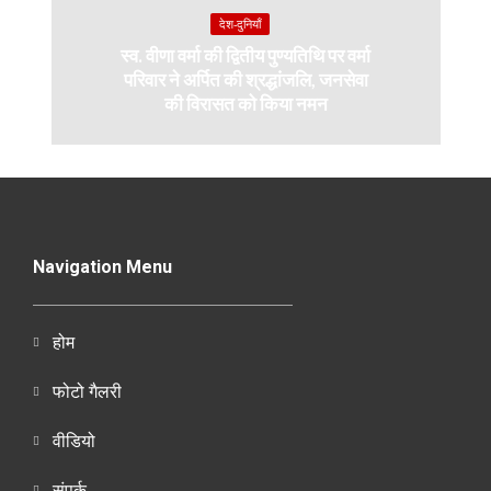
देश-दुनियाँ
स्व. वीणा वर्मा की द्वितीय पुण्यतिथि पर वर्मा
परिवार ने अर्पित की श्रद्धांजलि, जनसेवा
की विरासत को किया नमन
Navigation Menu
होम
फोटो गैलरी
वीडियो
संपर्क