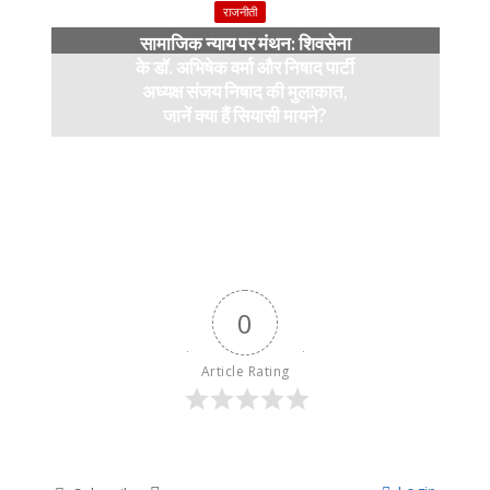
राजनीती
सामाजिक न्याय पर मंथन: शिवसेना
के डॉ. अभिषेक वर्मा और निषाद पार्टी
अध्यक्ष संजय निषाद की मुलाकात,
जानें क्या हैं सियासी मायने?
12 months ago
0
Article Rating