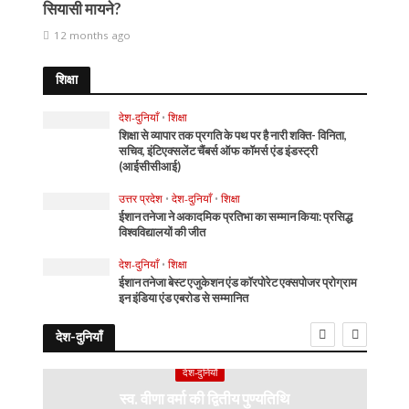
सियासी मायने?
12 months ago
शिक्षा
देश-दुनियाँ
•
शिक्षा
शिक्षा से व्यापार तक प्रगति के पथ पर है नारी शक्ति- विनिता,
सचिव, इंटिएक्सलेंट चैंबर्स ऑफ कॉमर्स एंड इंडस्ट्री
(आईसीसीआई)
उत्तर प्रदेश
•
देश-दुनियाँ
•
शिक्षा
ईशान तनेजा ने अकादमिक प्रतिभा का सम्मान किया: प्रसिद्ध
विश्वविद्यालयों की जीत
देश-दुनियाँ
•
शिक्षा
ईशान तनेजा बेस्ट एजुकेशन एंड कॉरपोरेट एक्सपोजर प्रोग्राम
इन इंडिया एंड एबरोड से सम्मानित
देश-दुनियाँ
देश-दुनियाँ
स्व. वीणा वर्मा की द्वितीय पुण्यतिथि