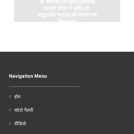
स्व. वीणा वर्मा की द्वितीय पुण्यतिथि
पर वर्मा परिवार ने अर्पित की
श्रद्धांजलि, जनसेवा की विरासत को
किया नमन
Navigation Menu
होम
फोटो गैलरी
वीडियो