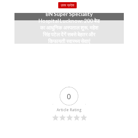
4 months ago
उत्तर प्रदेश
BN Super Speciality
Hospital Lucknow: 200 बेड
का आधुनिक अस्पताल शुरू, महेश
सिंह पटेल देंगें सबसे बेहतर और
किफायती स्वास्थ्य सेवाएं
5 months ago
0
Article Rating