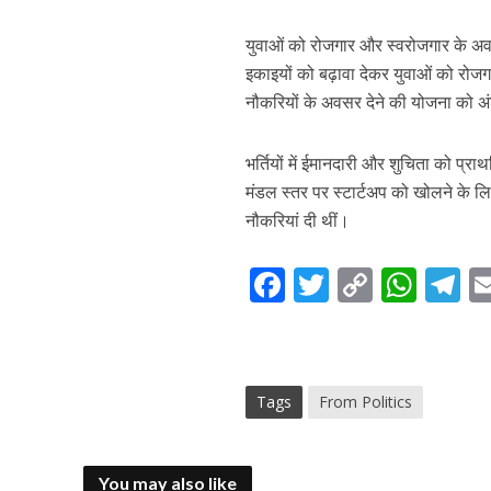
युवाओं को रोजगार और स्वरोजगार के अवस
इकाइयों को बढ़ावा देकर युवाओं को रोजग
नौकरियों के अवसर देने की योजना को अंत
भर्तियों में ईमानदारी और शुचिता को प्
मंडल स्तर पर स्टार्टअप को खोलने के लि
नौकरियां दी थीं।
F
T
C
W
T
ac
w
o
h
el
e
itt
p
at
e
b
er
y
s
g
Tags
From Politics
o
Li
A
a
o
n
p
You may also like