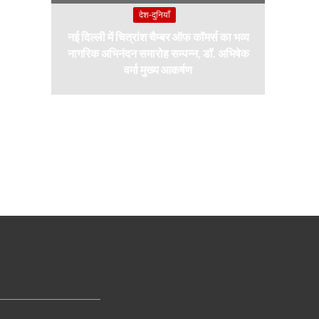
देश-दुनियाँ
नई दिल्ली में चित्रांश चैम्बर ऑफ कॉमर्स का भव्य
नागरिक अभिनंदन समारोह सम्पन्न, डॉ. अभिषेक
वर्मा मुख्य आकर्षण