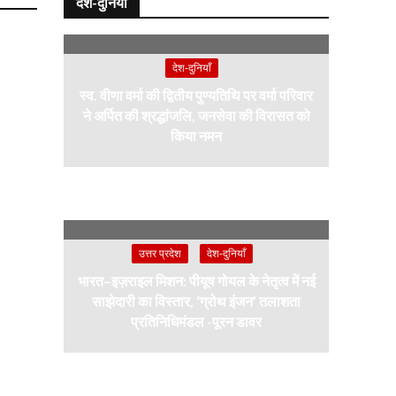
देश-दुनियाँ
देश-दुनियाँ
स्व. वीणा वर्मा की द्वितीय पुण्यतिथि पर वर्मा परिवार
ने अर्पित की श्रद्धांजलि, जनसेवा की विरासत को
किया नमन
उत्तर प्रदेश
देश-दुनियाँ
भारत–इज़राइल मिशन: पीयूष गोयल के नेतृत्व में नई
साझेदारी का विस्तार, ‘ग्रोथ इंजन’ तलाशता
प्रतिनिधिमंडल -पूरन डावर