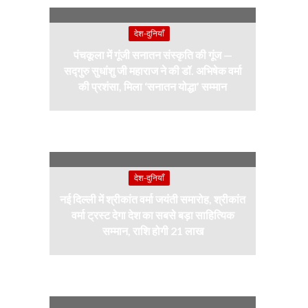
देश-दुनियाँ
पंचकूला में गूंजी सनातन संस्कृति की गूंज —
सद्गुरु सुधांशु जी महाराज ने की डॉ. अभिषेक वर्मा
की प्रशंसा, मिला ‘सनातन योद्धा’ सम्मान
देश-दुनियाँ
नई दिल्ली में श्रीकांत वर्मा जयंती समारोह, श्रीकांत
वर्मा ट्रस्ट देगा देश का सबसे बड़ा साहित्यिक
सम्मान, राशि होगी 21 लाख