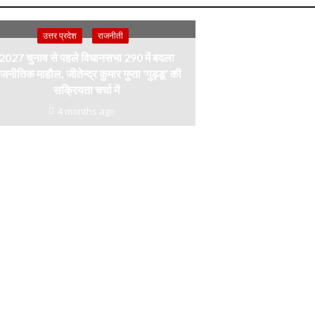
उत्तर प्रदेश
राजनीती
2027 चुनाव से पहले विधानसभा 290 में बदला
जनीतिक माहौल, जीतेन्द्र कुमार गुप्ता ‘गुड्डू’ की
सक्रियता चर्चा में
4 months ago