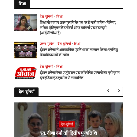
शिक्षा
देश-दुनियाँ
•
शिक्षा
शिक्षा से व्यापार तक प्रगति के पथ पर है नारी शक्ति- विनिता,
सचिव, इंटिएक्सलेंट चैंबर्स ऑफ कॉमर्स एंड इंडस्ट्री
(आईसीसीआई)
उत्तर प्रदेश
•
देश-दुनियाँ
•
शिक्षा
ईशान तनेजा ने अकादमिक प्रतिभा का सम्मान किया: प्रसिद्ध
विश्वविद्यालयों की जीत
देश-दुनियाँ
•
शिक्षा
ईशान तनेजा बेस्ट एजुकेशन एंड कॉरपोरेट एक्सपोजर प्रोग्राम
इन इंडिया एंड एबरोड से सम्मानित
देश-दुनियाँ
देश-दुनियाँ
स्व. वीणा वर्मा की द्वितीय पुण्यतिथि