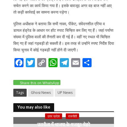
सचेत करने का कार्य किया गया है। इसके बावजूद अगर वह बाज नहीं आए
तो कड़ी कार्रवाई का सामना करना पड़ेगा।
पुलिस अधीक्षक ने बताया कि सभी नाका, पीकेट, संवेदनशील एरिया व
डायल हंड्रेड के आधार पर हॉट स्पाट चिन्हित कर लिए गए हैं। जहां पर्याप्त
संख्या में पुलिस वालों की तैनाती कर दी गई है। वहीं नए स्थल भी चिन्हित
किए गए हैं जहां गड़बड़ी हो सकती है। इस तरह से उन्होंने स्पष्ट निर्देश दिया
किया चुनाव में कोई गड़बड़ी नहीं होने दी जाएगी।
F
T
C
W
T
E
S
ac
w
o
h
el
m
h
e
itt
p
at
e
ai
ar
Share this on WhatsApp
b
er
y
s
gr
l
e
Tags
Ghosi News
UP News
o
Li
A
a
o
n
p
m
You may also like
k
k
p
उत्तर प्रदेश
राजनीती
उतरौला में भाजपा के मजबूत चेहरे