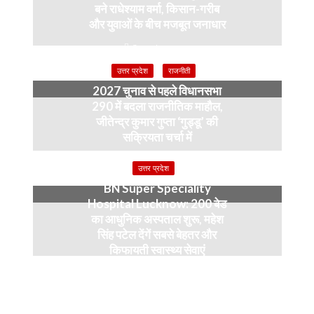
बने राधेश्याम वर्मा, किसान-गरीब
और युवाओं के बीच मजबूत जनाधार
3 weeks ago
उत्तर प्रदेश
राजनीती
2027 चुनाव से पहले विधानसभा
290 में बदला राजनीतिक माहौल,
जीतेन्द्र कुमार गुप्ता ‘गुड्डू’ की
सक्रियता चर्चा में
4 months ago
उत्तर प्रदेश
BN Super Speciality
Hospital Lucknow: 200 बेड
का आधुनिक अस्पताल शुरू, महेश
सिंह पटेल देंगें सबसे बेहतर और
किफायती स्वास्थ्य सेवाएं
5 months ago