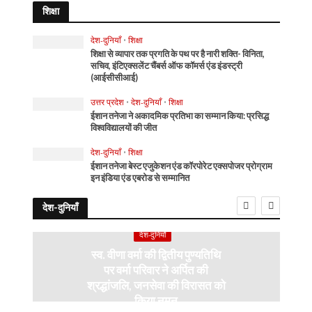
शिक्षा
देश-दुनियाँ
•
शिक्षा
शिक्षा से व्यापार तक प्रगति के पथ पर है नारी शक्ति- विनिता,
सचिव, इंटिएक्सलेंट चैंबर्स ऑफ कॉमर्स एंड इंडस्ट्री
(आईसीसीआई)
उत्तर प्रदेश
•
देश-दुनियाँ
•
शिक्षा
ईशान तनेजा ने अकादमिक प्रतिभा का सम्मान किया: प्रसिद्ध
विश्वविद्यालयों की जीत
देश-दुनियाँ
•
शिक्षा
ईशान तनेजा बेस्ट एजुकेशन एंड कॉरपोरेट एक्सपोजर प्रोग्राम
इन इंडिया एंड एबरोड से सम्मानित
देश-दुनियाँ
देश-दुनियाँ
स्व. वीणा वर्मा की द्वितीय पुण्यतिथि
पर वर्मा परिवार ने अर्पित की
श्रद्धांजलि, जनसेवा की विरासत को
किया नमन