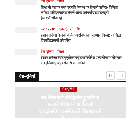
देश-दुनियाँ
•
शिक्षा
शिक्षा से व्यापार तक प्रगति के पथ पर है नारी शक्ति- विनिता,
सचिव, इंटिएक्सलेंट चैंबर्स ऑफ कॉमर्स एंड इंडस्ट्री
(आईसीसीआई)
उत्तर प्रदेश
•
देश-दुनियाँ
•
शिक्षा
ईशान तनेजा ने अकादमिक प्रतिभा का सम्मान किया: प्रसिद्ध
विश्वविद्यालयों की जीत
देश-दुनियाँ
•
शिक्षा
ईशान तनेजा बेस्ट एजुकेशन एंड कॉरपोरेट एक्सपोजर प्रोग्राम
इन इंडिया एंड एबरोड से सम्मानित
देश-दुनियाँ
देश-दुनियाँ
स्व. वीणा वर्मा की द्वितीय पुण्यतिथि
पर वर्मा परिवार ने अर्पित की
श्रद्धांजलि, जनसेवा की विरासत को
किया नमन