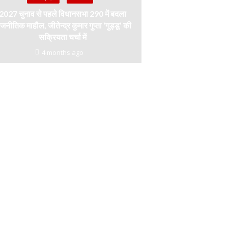
2027 चुनाव से पहले विधानसभा 290 में बदला
जनीतिक माहौल, जीतेन्द्र कुमार गुप्ता ‘गुड्डू’ की
सक्रियता चर्चा में
4 months ago