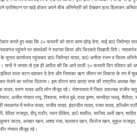
अपने प्रतिष्ठान पर खड़े होकर अपने बीच अभिनेत्री को देखकर हाथ हिलाकर अभिव
्वीकार करते हुए कहा कि २० फरवरी को सारा काम छोड़ देना, भाई डा0 जितेन्द्र या
बगंज पहुंचने पर समर्थकों ने स्वागत किया और थिरकते दिखायी दिये। नवाबगंज कस
 के चुनाव कार्यालय पहुंचकर डा0 जितेन्द्र यादव, डा0 अनीता रंजन व फिल्म अभिनेत
या। सभी ने जनता से एक ही अपील की कि आने वाली २० फरवरी दिन रविवार को अ
ं साइकिल वाला बटन दबाकर दे देना और जिसका ऋण जीवन भर विकास के रुप में चु
ताकर भेजने का भरोसा दिलाया। इस दौरान सपा छात्र सभा की राष्ट्रीय अध्यक्ष नेहा
क यादव, वरुण यादव आदि लोग मौजूद रहे। रोशनाबाद में जिला उपाध्यक्ष राजीव चतुर्व
गवार, अजीत गंगवार पप्पू, विश्वास, मनोज दुबे, राधा कृष्ण, मानवेंद्र भल्लू, शैलेंद्र, 
ीं नवाबगंज में मनोज यादव, राजीव यादव, इंदरजीत यादव, रजत यादव, हरिओम राठौ
लंकी, देवेंद्र राजपूत, दीपू राठौर, पवन दीक्षित, डा0 शकील, साजिद अली खान, शाहिद
नूप कुमार जाटव, अजहर खान, अशद रजा, सलमान खान, फिरोज खान, मुकुल राजपू
यवीर गंगवार मौजूद रहे।