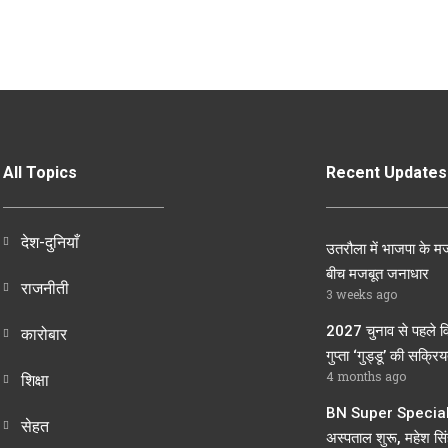
All Topics
Recent Updates
देश-दुनियाँ
उतरौला में भाजपा के मज
बीच मजबूत जनाधार
राजनीती
3 weeks ago
2027 चुनाव से पहले व
कारोबार
गुप्ता ‘गुड्डू’ की सक्रियत
4 months ago
शिक्षा
BN Super Speciali
सेहत
अस्पताल शुरू, महेश सिंह