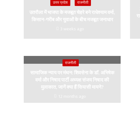
उत्तर प्रदेश
राजनीती
उतरौला में भाजपा के मजबूत चेहरे बने राधेश्याम वर्मा,
रा
किसान-गरीब और युवाओं के बीच मजबूत जनाधार
3 weeks ago
राजनीती
सामाजिक न्याय पर मंथन: शिवसेना के डॉ. अभिषेक
वर्मा और निषाद पार्टी अध्यक्ष संजय निषाद की
मुलाकात, जानें क्या हैं सियासी मायने?
12 months ago