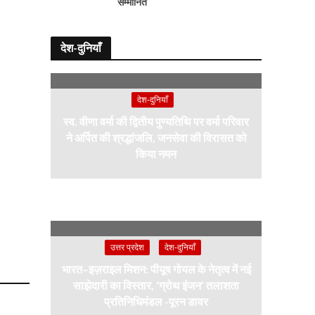
सम्मानित
देश-दुनियाँ
देश-दुनियाँ
स्व. वीणा वर्मा की द्वितीय पुण्यतिथि पर वर्मा परिवार
ने अर्पित की श्रद्धांजलि, जनसेवा की विरासत को
किया नमन
उत्तर प्रदेश
देश-दुनियाँ
भारत–इज़राइल मिशन: पीयूष गोयल के नेतृत्व में नई
साझेदारी का विस्तार, ‘ग्रोथ इंजन’ तलाशता
प्रतिनिधिमंडल -पूरन डावर