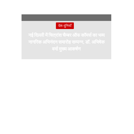
देश-दुनियाँ
नई दिल्ली में चित्रांश चैम्बर ऑफ कॉमर्स का भव्य
नागरिक अभिनंदन समारोह सम्पन्न, डॉ. अभिषेक
वर्मा मुख्य आकर्षण