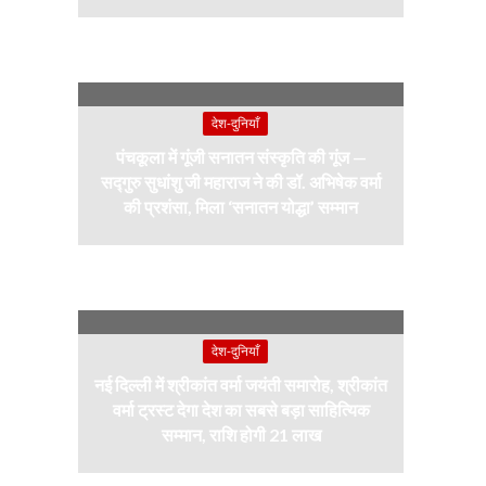
देश-दुनियाँ
पंचकूला में गूंजी सनातन संस्कृति की गूंज —
सद्गुरु सुधांशु जी महाराज ने की डॉ. अभिषेक वर्मा
की प्रशंसा, मिला ‘सनातन योद्धा’ सम्मान
देश-दुनियाँ
नई दिल्ली में श्रीकांत वर्मा जयंती समारोह, श्रीकांत
वर्मा ट्रस्ट देगा देश का सबसे बड़ा साहित्यिक
सम्मान, राशि होगी 21 लाख