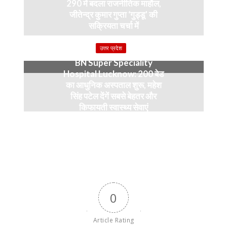
290 में बदला राजनीतिक माहौल,
जीतेन्द्र कुमार गुप्ता ‘गुड्डू’ की
सक्रियता चर्चा में
4 months ago
उत्तर प्रदेश
BN Super Speciality
Hospital Lucknow: 200 बेड
का आधुनिक अस्पताल शुरू, महेश
सिंह पटेल देंगें सबसे बेहतर और
किफायती स्वास्थ्य सेवाएं
5 months ago
0
Article Rating