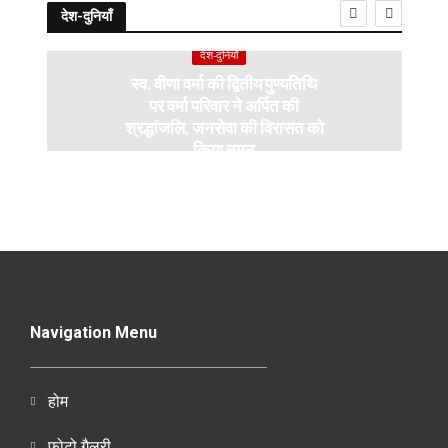
देश-दुनियाँ
देश-दुनियाँ
स्व. वीणा वर्मा की द्वितीय पुण्यतिथि
पर वर्मा परिवार ने अर्पित की
श्रद्धांजलि, जनसेवा की विरासत को
किया नमन
Navigation Menu
होम
फोटो गैलरी