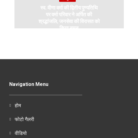
स्व. वीणा वर्मा की द्वितीय पुण्यतिथि
पर वर्मा परिवार ने अर्पित की
श्रद्धांजलि, जनसेवा की विरासत को
किया नमन
Navigation Menu
होम
फोटो गैलरी
वीडियो