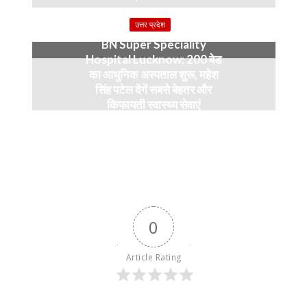
4 months ago
उत्तर प्रदेश
BN Super Speciality
Hospital Lucknow: 200 बेड
का आधुनिक अस्पताल शुरू, महेश
सिंह पटेल देंगें सबसे बेहतर और
किफायती स्वास्थ्य सेवाएं
5 months ago
0
Article Rating