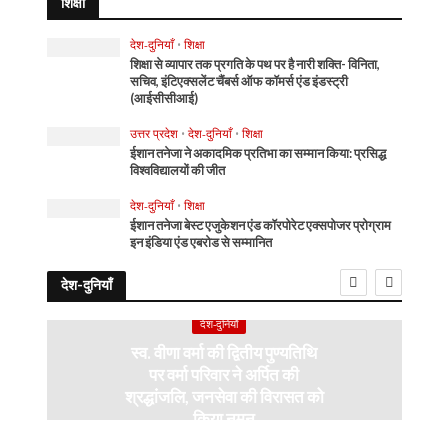
शिक्षा
देश-दुनियाँ
•
शिक्षा
शिक्षा से व्यापार तक प्रगति के पथ पर है नारी शक्ति- विनिता,
सचिव, इंटिएक्सलेंट चैंबर्स ऑफ कॉमर्स एंड इंडस्ट्री
(आईसीसीआई)
उत्तर प्रदेश
•
देश-दुनियाँ
•
शिक्षा
ईशान तनेजा ने अकादमिक प्रतिभा का सम्मान किया: प्रसिद्ध
विश्वविद्यालयों की जीत
देश-दुनियाँ
•
शिक्षा
ईशान तनेजा बेस्ट एजुकेशन एंड कॉरपोरेट एक्सपोजर प्रोग्राम
इन इंडिया एंड एबरोड से सम्मानित
देश-दुनियाँ
देश-दुनियाँ
स्व. वीणा वर्मा की द्वितीय पुण्यतिथि
पर वर्मा परिवार ने अर्पित की
श्रद्धांजलि, जनसेवा की विरासत को
किया नमन