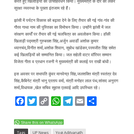
करते हुए खिलाड़ियों का उत्साहवर्धन किया। मुख्यमंत्री के दौरे को लेकर
सुरक्षा व्यवस्था के पुख्ता इंतजाम रहे हैं।
झांसी में पर्यटन विकास को बढ़ावा देने के लिए तैयार की गई गांव-गांव की
गौरव गाथा नाम की पुस्तिका का विमोचन किया। उन्होंने झांसी में जल
संरक्षण कार्यों पर तैयार की गई चलचित्र का अवलोकन किया। हॉकी
खिलाड़ी पद्मश्री गुरुबख्श सिंह,अर्जुन अवार्डी अशोक कुमार
ध्यानचंद,विनीत शर्मा,अशोक शिवान, सुबोध खांडेकर,परमजीत सिंह समेत
कई खिलाड़ियों को सम्मानित किया। जल सहेली वाटर वाॅरियर सम्मान
विजेता गीता व प्रधान रजनी ने मुख्यमंत्री की कलाई पर राखी बांधी।
इस अवसर पर सभापति कुंवर मानवेन्द्र सिंह,जलशक्ति मंत्री स्वतंत्र देव
सिंह,कैबिनेट मंत्री भानु प्रताप वर्मा, मंत्री मनोहर लाल पंथ,सांसद अनुराग
शर्मा,विधायक ,खेल सचिव सुहास एलवाई आदि उपस्थित रहे।
F
T
C
W
T
E
S
ac
w
o
h
el
m
h
e
itt
p
at
e
ai
ar
Share this on WhatsApp
b
er
y
s
gr
l
e
Tags
UP News
Yogi Adityanath