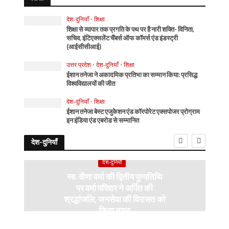
देश-दुनियाँ
•
शिक्षा
शिक्षा से व्यापार तक प्रगति के पथ पर है नारी शक्ति- विनिता,
सचिव, इंटिएक्सलेंट चैंबर्स ऑफ कॉमर्स एंड इंडस्ट्री
(आईसीसीआई)
उत्तर प्रदेश
•
देश-दुनियाँ
•
शिक्षा
ईशान तनेजा ने अकादमिक प्रतिभा का सम्मान किया: प्रसिद्ध
विश्वविद्यालयों की जीत
देश-दुनियाँ
•
शिक्षा
ईशान तनेजा बेस्ट एजुकेशन एंड कॉरपोरेट एक्सपोजर प्रोग्राम
इन इंडिया एंड एबरोड से सम्मानित
देश-दुनियाँ
देश-दुनियाँ
स्व. वीणा वर्मा की द्वितीय पुण्यतिथि
पर वर्मा परिवार ने अर्पित की
श्रद्धांजलि, जनसेवा की विरासत को
किया नमन