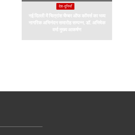
देश-दुनियाँ
नई दिल्ली में चित्रांश चैम्बर ऑफ कॉमर्स का भव्य
नागरिक अभिनंदन समारोह सम्पन्न, डॉ. अभिषेक
वर्मा मुख्य आकर्षण