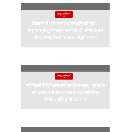
देश-दुनियाँ
पंचकूला में गूंजी सनातन संस्कृति की गूंज —
सद्गुरु सुधांशु जी महाराज ने की डॉ. अभिषेक वर्मा
की प्रशंसा, मिला ‘सनातन योद्धा’ सम्मान
देश-दुनियाँ
नई दिल्ली में श्रीकांत वर्मा जयंती समारोह, श्रीकांत
वर्मा ट्रस्ट देगा देश का सबसे बड़ा साहित्यिक
सम्मान, राशि होगी 21 लाख