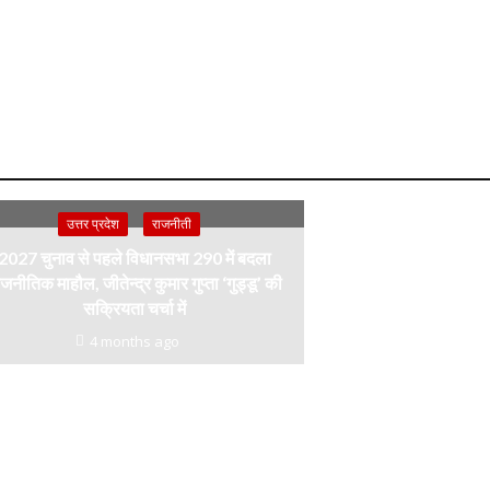
उत्तर प्रदेश
राजनीती
2027 चुनाव से पहले विधानसभा 290 में बदला
जनीतिक माहौल, जीतेन्द्र कुमार गुप्ता ‘गुड्डू’ की
सक्रियता चर्चा में
4 months ago