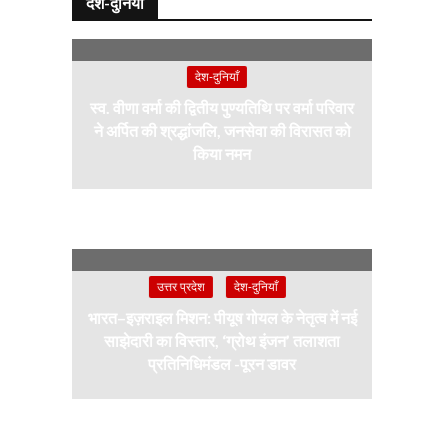
देश-दुनियाँ
देश-दुनियाँ
स्व. वीणा वर्मा की द्वितीय पुण्यतिथि पर वर्मा परिवार
ने अर्पित की श्रद्धांजलि, जनसेवा की विरासत को
किया नमन
उत्तर प्रदेश
देश-दुनियाँ
भारत–इज़राइल मिशन: पीयूष गोयल के नेतृत्व में नई
साझेदारी का विस्तार, ‘ग्रोथ इंजन’ तलाशता
प्रतिनिधिमंडल -पूरन डावर