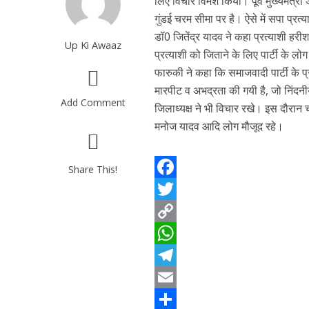
लिए विचार विमर्श किया। पूर्व मुख्यमंत्
गुंडई चरम सीमा पर है। ऐसे में सपा प्रत्
डॉ0 जितेंद्र यादव ने कहा प्रत्याशी हरी
Up Ki Awaaz
प्रत्याशी को जिताने के लिए पार्टी के ल
फारुकी ने कहा कि समाजवादी पार्टी के प
मारपीट व अभद्रता की गयी है, जो निंदन
Add Comment
जिलाध्यक्ष ने भी विचार रखे। इस दौरान 
मनोज यादव आदि लोग मौजूद रहे।
Share This!
F
a
T
c
w
C
e
i
o
W
b
t
p
h
T
o
t
y
a
e
E